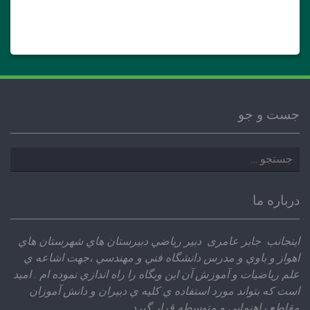
جست و جو
جستجو
برای:
درباره ما
اينجانب جابر عامری دبير رياضي دبيرستان هاي شهرستان هاي
اهواز و باوي و مدرس دانشگاه فني و مهندسي ،‌جهت اشاعه ي
علم رياضيات و آموزش آن اين وبگاه را راه اندازي نموده ام . اميد
است كه بتواند مورد استفاده ي كليه ي دبيران و دانش آموزان
مقاطع راهنمايي و متوسطه قرار گيرد.