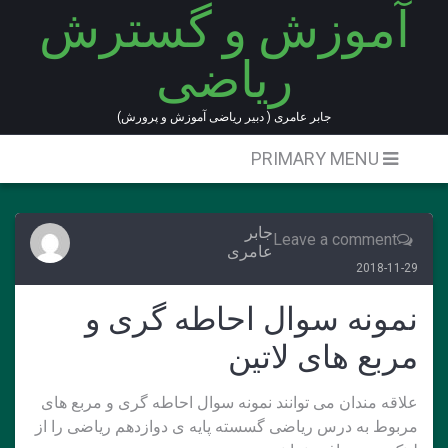
آموزش و گسترش
Ski
t
ریاضی
conten
جابر عامری ( دبیر ریاضی آموزش و پرورش)
PRIMARY MENU
جابر
Leave a comment
عامری
2018-11-29
نمونه سوال احاطه گری و
مربع های لاتین
علاقه مندان می توانند نمونه سوال احاطه گری و مربع های
مربوط به درس ریاضی گسسته پایه ی دوازدهم ریاضی را از