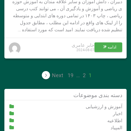
دبیران ، دانش آموزان و سایر علاقه مندان به آموزش حوزه
ی ریاضی و آموزش و یادگیری آن ، می توانند کتب درسی
ریاضی ، چاپ ۱۴۰۳ در تمامی دوره های ابتدایی و متوسطه
را از لینک های واقع در ادامه این مطلب ، مطابق جدول
تنظیم شده دریافت نمایند. امید است که مورد استفاده …
جابر عامری
ادامه *
2024-08-07
صفحه‌بندی
Next
19
…
2
1
نوشته‌ها
دسته بندی موضوعات
آموزش و ارزشیابی
اخبار
اطلاعیه
المپیاد