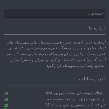
جستجو
برای:
درباره ما
اينجانب جابر عامری دبير رياضي دبيرستان هاي شهرستان هاي
اهواز و باوي و مدرس دانشگاه فني و مهندسي ،‌جهت اشاعه ي
علم رياضيات و آموزش آن اين وبگاه را راه اندازي نموده ام . اميد
است كه بتواند مورد استفاده ي كليه ي دبيران و دانش آموزان
مقاطع راهنمايي و متوسطه قرار گيرد.
آخرین مطالب
سئوالات موضوعی نسخه شهریور 1404
پوستر تهیه جزاوت ریاضیات متوسطه
دریافت کتب درسی ریاضی چاپ 1404