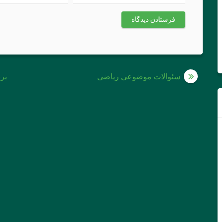
راهبری
سئوالات موضوعی ریاضی
برن
نوشته