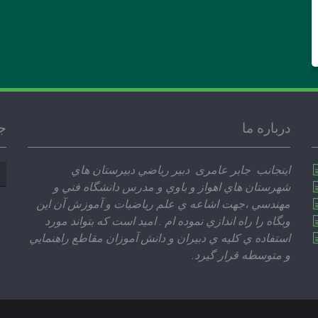
درباره ما
ج
جس
اينجانب جابر عامری دبير رياضي دبيرستان هاي
بر
شهرستان هاي اهواز و باوي و مدرس دانشگاه فني و
مهندسي ،‌جهت اشاعه ي علم رياضيات و آموزش آن اين
وبگاه را راه اندازي نموده ام . اميد است كه بتواند مورد
استفاده ي كليه ي دبيران و دانش آموزان مقاطع راهنمايي
و متوسطه قرار گيرد.