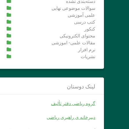
دسته‌بندی نشده
سوالات موضوعی نهایی
علمی آموزشی
کتب درسی
کنکور
محتوای الکترونیکی
مقالات علمی- اموزشی
نرم افزار
نشریات
لینک دوستان
گروه ریاضی دفتر تألیف
دبیرخانه ی راهبری ریاضی