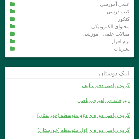
علمی آموزشی
کتب درسی
کنکور
محتوای الکترونیکی
مقالات علمی- اموزشی
نرم افزار
نشریات
لینک دوستان
گروه ریاضی دفتر تألیف
دبیرخانه ی راهبری ریاضی
گروه ریاضی دوره ی دوّم متوسطه (خوزستان)
گروه ریاضی دوره ی اوّل متوسطه (خوزستان)