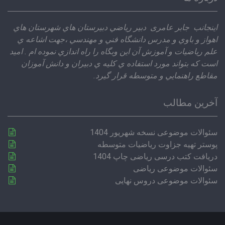
اينجانب جابر عامری دبير رياضي دبيرستان هاي شهرستان هاي
اهواز و باوي و مدرس دانشگاه فني و مهندسي ،‌جهت اشاعه ي
علم رياضيات و آموزش آن اين وبگاه را راه اندازي نموده ام . اميد
است كه بتواند مورد استفاده ي كليه ي دبيران و دانش آموزان
مقاطع راهنمايي و متوسطه قرار گيرد.
آخرین مطالب
سئوالات موضوعی نسخه شهریور 1404
پوستر تهیه جزاوت ریاضیات متوسطه
دریافت کتب درسی ریاضی چاپ 1404
سئوالات موضوعی ریاضی
سئوالات موضوعی دروس نهایی