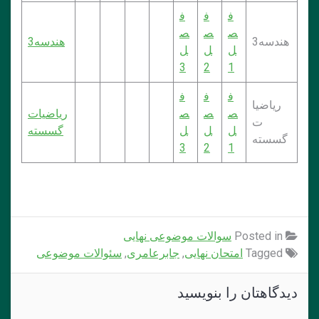
ف
ف
ف
ص
ص
ص
هندسه3
هندسه3
ل
ل
ل
3
2
1
ف
ف
ف
ریاضیا
ص
ص
ص
ریاضیات
ت
ل
ل
ل
گسسته
گسسته
3
2
1
Posted in
سوالات موضوعی نهایی
Tagged
امتحان نهایی
,
جابرعامری
,
سئوالات موضوعی
دیدگاهتان را بنویسید