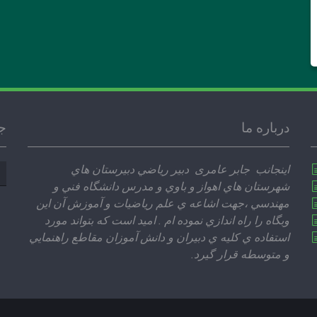
درباره ما
ج
جس
اينجانب جابر عامری دبير رياضي دبيرستان هاي
بر
شهرستان هاي اهواز و باوي و مدرس دانشگاه فني و
مهندسي ،‌جهت اشاعه ي علم رياضيات و آموزش آن اين
وبگاه را راه اندازي نموده ام . اميد است كه بتواند مورد
استفاده ي كليه ي دبيران و دانش آموزان مقاطع راهنمايي
و متوسطه قرار گيرد.