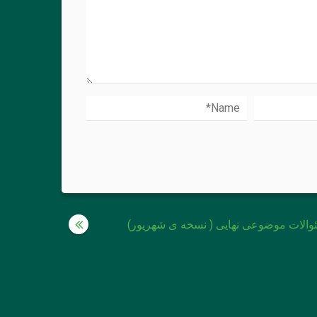
والات موضوعی نهایی ( نسخه ی شهریور)