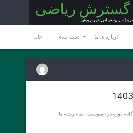
 گسترش ریاضی
مری ( دبیر ریاضی آموزش و پرورش)
درباره ی ما
دسته بندی
خانه