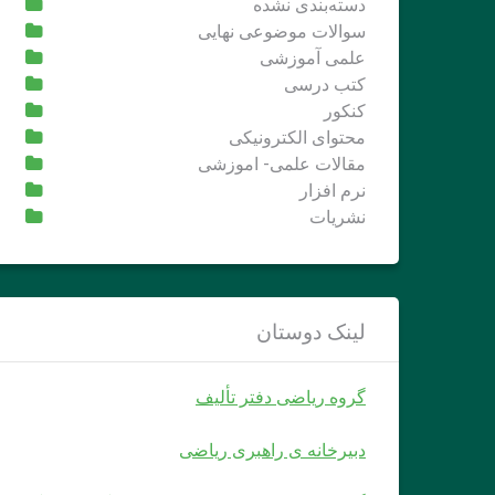
دسته‌بندی نشده
سوالات موضوعی نهایی
علمی آموزشی
کتب درسی
کنکور
محتوای الکترونیکی
مقالات علمی- اموزشی
نرم افزار
نشریات
لینک دوستان
گروه ریاضی دفتر تألیف
دبیرخانه ی راهبری ریاضی