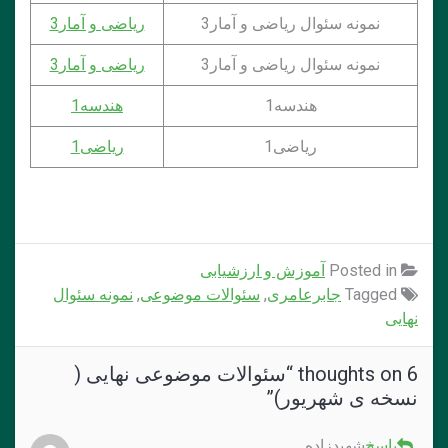
نمونه سئوال ریاضی و آمار3
ریاضی و آمار3
نمونه سئوال ریاضی و آمار3
ریاضی و آمار3
هندسه1
هندسه1
ریاضی1
ریاضی1
Posted in
آموزش و ارزشیابی
Tagged
جابرعامری
,
سئوالات موضوعی
,
نمونه سئوال
نهایی
6 thoughts on “
سئوالات موضوعی نهایی (
نسخه ی شهریور)
”
پاسخ
شهیدزاده