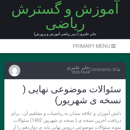
آموزش و گسترش
Ski
t
ریاضی
conten
جابر عامری ( دبیر ریاضی آموزش و پرورش)
PRIMARY MENU
جابر عامری
6 Comments
2023-10-04
سئوالات موضوعی نهایی (
نسخه ی شهریور)
دانش آموزان و علاقه مندان به ریاضیات و مفاهیم آن ، برای
دریافت آخرین نسخه ی ( نسخه ی شهریور 1402) سئوالات
نمونه سئوالات موضوعی دروس نهایی پایه ی دوازدهم را از