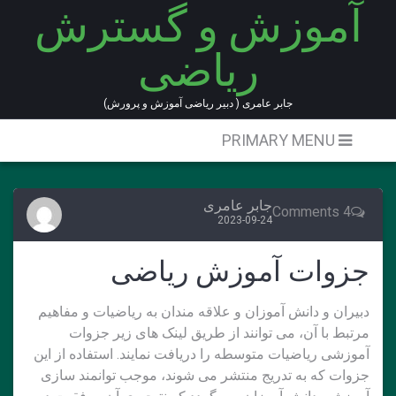
آموزش و گسترش
Ski
t
ریاضی
conten
جابر عامری ( دبیر ریاضی آموزش و پرورش)
PRIMARY MENU
جابر عامری
4 Comments
2023-09-24
جزوات آموزش ریاضی
دبیران و دانش آموزان و علاقه مندان به ریاضیات و مفاهیم
مرتبط با آن، می توانند از طریق لینک های زیر جزوات
آموزشی ریاضیات متوسطه را دریافت نمایند. استفاده از این
جزوات که به تدریج منتشر می شوند، موجب توانمند سازی