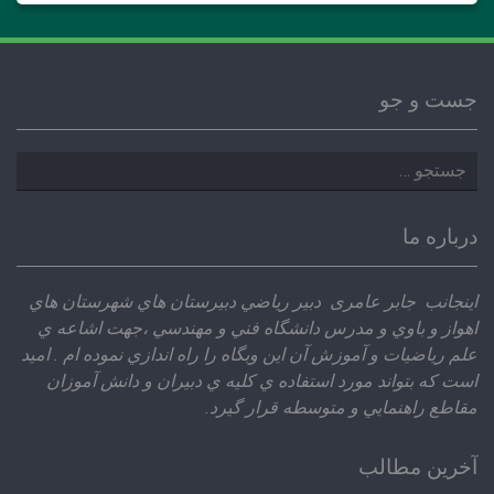
جست و جو
جستجو
برای:
درباره ما
اينجانب جابر عامری دبير رياضي دبيرستان هاي شهرستان هاي
اهواز و باوي و مدرس دانشگاه فني و مهندسي ،‌جهت اشاعه ي
علم رياضيات و آموزش آن اين وبگاه را راه اندازي نموده ام . اميد
است كه بتواند مورد استفاده ي كليه ي دبيران و دانش آموزان
مقاطع راهنمايي و متوسطه قرار گيرد.
آخرین مطالب