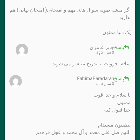
اگر میشه نمونه سوال های مهم و امتحانی( امتحان نهایی) هم
بذارید
یک دنیا ممنون
پاسخ
جابر عامری
3 سال ago
سلام. جزوات به تدریج منتشر می شوند.
پاسخ
FahimaBaradaran
3 سال ago
با سلام و خدا قوت
ممنون
خدا قبول کنه
لطفتون مستدام
اللهم صل علی محمد و آل محمد و عجل فرجهم