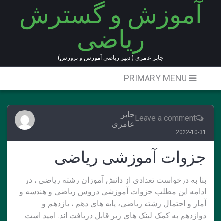
آموزش و گسترش
Ski
t
ریاضی
conten
جابر عامری ( دبیر ریاضی آموزش و پرورش)
PRIMARY MENU
جابر
Leave a comment
عامری
2022-10-31
جزوات آموزشی ریاضی
بنا به درخواست تعدادی از دانش آموزان رشته ریاضی ، در
ادامه این مطلب جزوات آموزشی دروس ریاضی و هندسه و
آمار و احتمال رشته ریاضی، پایه های دهم ، یازدهم و
دوازدهم به کمک لینک های زیر قابل دریافت اند. امید است