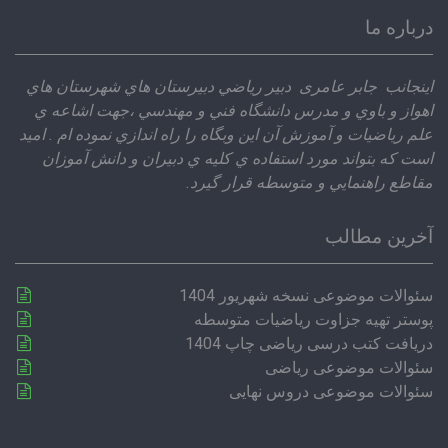
درباره ما
اينجانب جابر عامری دبير رياضي دبيرستان هاي شهرستان هاي
اهواز و باوي و مدرس دانشگاه فني و مهندسي ،‌جهت اشاعه ي
علم رياضيات و آموزش آن اين وبگاه را راه اندازي نموده ام . اميد
است كه بتواند مورد استفاده ي كليه ي دبيران و دانش آموزان
مقاطع راهنمايي و متوسطه قرار گيرد.
آخرین مطالب
سئوالات موضوعی نسخه شهریور 1404
پوستر تهیه جزاوت ریاضیات متوسطه
دریافت کتب درسی ریاضی چاپ 1404
سئوالات موضوعی ریاضی
سئوالات موضوعی دروس نهایی