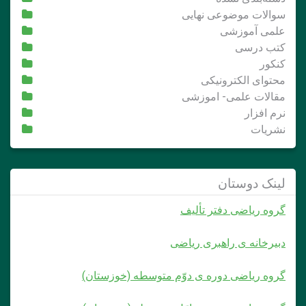
سوالات موضوعی نهایی
علمی آموزشی
کتب درسی
کنکور
محتوای الکترونیکی
مقالات علمی- اموزشی
نرم افزار
نشریات
لینک دوستان
گروه ریاضی دفتر تألیف
دبیرخانه ی راهبری ریاضی
گروه ریاضی دوره ی دوّم متوسطه (خوزستان)