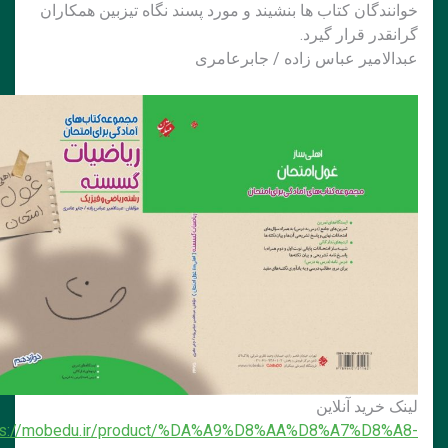
وانندگان کتاب ها بنشیند و مورد پسند نگاه تیزبین همکاران
رانقدر قرار گیرد.
بدالامیر عباس زاده / جابرعامری
ینک خرید آنلاین
https://mobedu.ir/product/%DA%A9%D8%AA%D8%A7%D8%A8