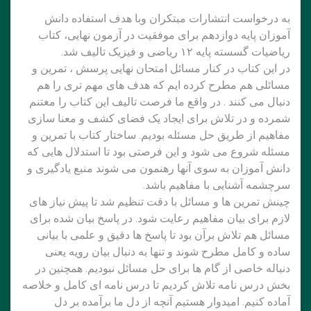
ه درخواست انتشارات مبتکران وبا هدف استفاده دانش
موزان پایه دوازدهم برای موفقیت در آزمون نهایی، کتاب
یاضیات گسسته پایه ۱۲ ریاضی و فیزیک تالیف شد.
ر این کتاب در کنار مسائل امتحان نهایی پرسش ، تمرین و
سائلی هم مطرح کرده ایم که هدف های مهم تری را هم
نبال می کنند . در واقع ما فرصت تالیف این کتاب را مغتنم
مرده و در تلاش برای ایجاد یک فضای کشف و معنا سازی
فاهیم از طریق حل مسئله بودیم. ساختار کتاب با تمرین و
سئله شروع می شود و این فرصتی بود تا استدلال هایی که
انش آموزان به سوی آنها رهنمون می شوند منبع یادگیری و
رچشمه آشنایی با مفاهیم باشد.
ینش تمرین ها و مسائل با دقت تنظیم شد تا پیش نیاز های
ازم برای بیان مفاهیم رعایت شود. در پاسخ بیان شده برای
سائل هم تلاش برآن بود تا پاسخ ها دقیق و علمی با بیانی
اده و کامل مطرح شوند و تنها به دنبال بیان رویه یعنی
نباله خاصی از گام ها برای حل مسائل نبودیم. همچنین در
خش درس نامه تلاش کردیم تا درس نامه ای کامل و خلاصه
ماده کنیم. امیدوار هستیم آنچه از دل ما برآمده بر دل