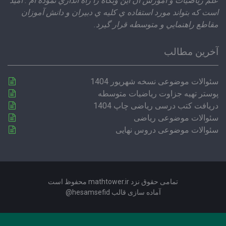
 رياضيات و آموزش آن اين وبگاه را راه اندازي نموده ام . اميد
 كه بتواند مورد استفاده ي كليه ي دبيران و دانش آموزان
طع راهنمايي و متوسطه قرار گيرد.
رین مطالب
الات موضوعی نسخه شهریور 1404
تر تهیه جزاوت ریاضیات متوسطه
افت کتب درسی ریاضی چاپ 1404
الات موضوعی ریاضی
الات موضوعی دروس نهایی
تمامی حقوق نزد mathtower.ir محفوظ است
آماده سازی قالب hesamsefid@