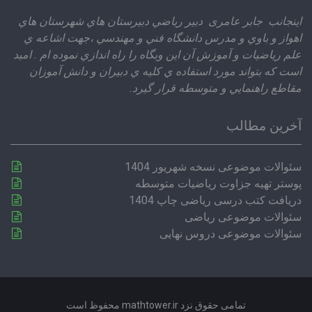
اينجانب جابر عامری دبير رياضي دبيرستان هاي شهرستان هاي
اهواز و باوي و مدرس دانشگاه فني و مهندسي ،‌جهت اشاعه ي
علم رياضيات و آموزش آن اين وبگاه را راه اندازي نموده ام . اميد
است كه بتواند مورد استفاده ي كليه ي دبيران و دانش آموزان
مقاطع راهنمايي و متوسطه قرار گيرد.
آخرین مطالب
سئوالات موضوعی نسخه شهریور 1404
پوستر تهیه جزاوت ریاضیات متوسطه
دریافت کتب درسی ریاضی چاپ 1404
سئوالات موضوعی ریاضی
سئوالات موضوعی دروس نهایی
تمامی حقوق نزد mathtower.ir محفوظ است