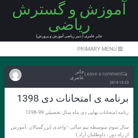
آموزش و گسترش
Ski
t
ریاضی
conten
جابر عامری ( دبیر ریاضی آموزش و پرورش)
PRIMARY MENU
جابر
Leave a comment
عامری
2019-10-23
برنامه ی امتحانات دی 1398
رنامه امتحانات نهایی دی ماه سال تحصیلی 99-1398
سال سوم متوسطه نیم سالی –واحدی (بزرگسالان ،آموزش
از راه دور ، داوطلبان آزاد )