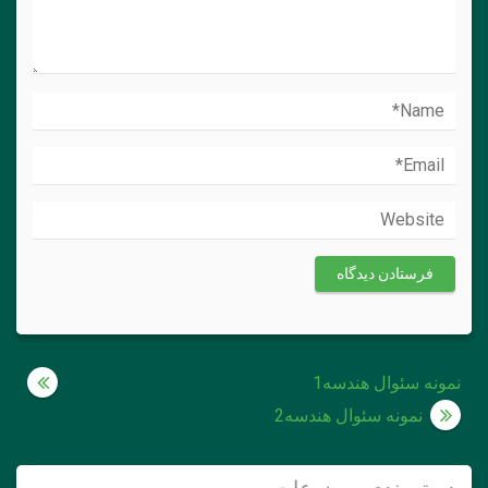
راهبری
نمونه سئوال هندسه1
نوشته
نمونه سئوال هندسه2