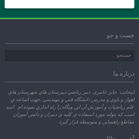
جست و جو
جستجو
برای:
درباره ما
اينجانب جابر عامری دبير رياضي دبيرستان هاي شهرستان هاي
اهواز و باوي و مدرس دانشگاه فني و مهندسي ،‌جهت اشاعه ي
علم رياضيات و آموزش آن اين وبگاه را راه اندازي نموده ام . اميد
است كه بتواند مورد استفاده ي كليه ي دبيران و دانش آموزان
مقاطع راهنمايي و متوسطه قرار گيرد.
آخرین مطالب