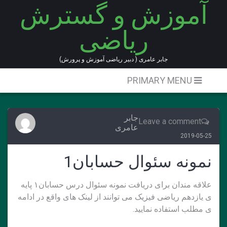
آموزش و گسترش
Ski
t
ریاضی
conten
جابر عامری ( دبیر ریاضی آموزش و پرورش)
PRIMARY MENU
جابر
Leave a comment
عامری
2019-05-25
نمونه سئوال حسابان1
علاقه مندان برای دریافت نمونه سئوال درس حسابان۱ پایه
ی یازدهم ریاضی فیزیک می توانند از لینک های واقع در ادامه
ی مطلب استفاده نمایید.