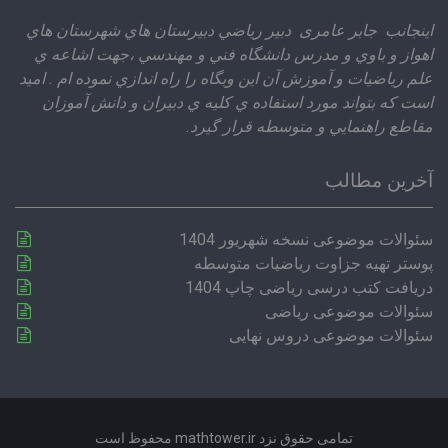
اينجانب جابر عامری دبير رياضي دبيرستان هاي شهرستان هاي
اهواز و باوي و مدرس دانشگاه فني و مهندسي ،‌جهت اشاعه ي
علم رياضيات و آموزش آن اين وبگاه را راه اندازي نموده ام . اميد
است كه بتواند مورد استفاده ي كليه ي دبيران و دانش آموزان
مقاطع راهنمايي و متوسطه قرار گيرد.
آخرین مطالب
سئوالات موضوعی نسخه شهریور 1404
پوستر تهیه جزاوت ریاضیات متوسطه
دریافت کتب درسی ریاضی چاپ 1404
سئوالات موضوعی ریاضی
سئوالات موضوعی دروس نهایی
تمامی حقوق نزد mathtower.ir محفوظ است