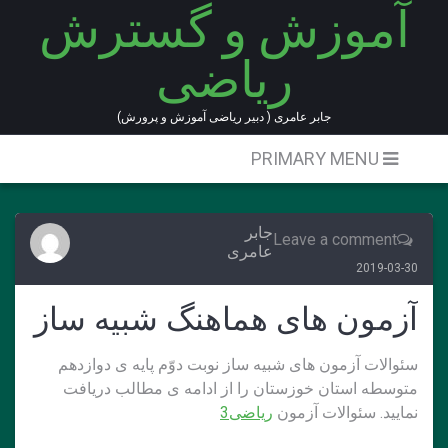
آموزش و گسترش
Ski
t
ریاضی
conten
جابر عامری ( دبیر ریاضی آموزش و پرورش)
PRIMARY MENU
جابر
Leave a comment
عامری
2019-03-30
آزمون های هماهنگ شبیه ساز
سئوالات آزمون های شبیه ساز نوبت دوّم پایه ی دوازدهم
متوسطه استان خوزستان را از ادامه ی مطالب دریافت
نمایید. سئوالات آزمون
ریاضی3