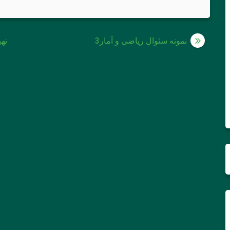
راهبری
نمونه سئوال ریاضی و آمار3
ته
نوشته