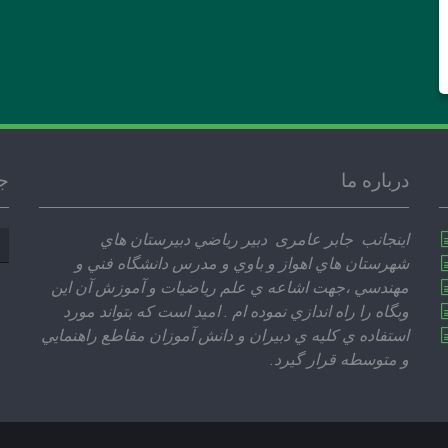
درباره ما
ج
جس
اينجانب جابر عامری دبير رياضي دبيرستان هاي
بر
شهرستان هاي اهواز و باوي و مدرس دانشگاه فني و
مهندسي ،‌جهت اشاعه ي علم رياضيات و آموزش آن اين
وبگاه را راه اندازي نموده ام . اميد است كه بتواند مورد
استفاده ي كليه ي دبيران و دانش آموزان مقاطع راهنمايي
و متوسطه قرار گيرد.