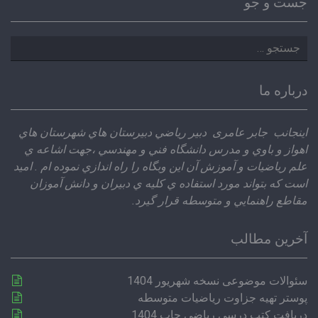
جست و جو
جستجو
برای:
درباره ما
اينجانب جابر عامری دبير رياضي دبيرستان هاي شهرستان هاي
اهواز و باوي و مدرس دانشگاه فني و مهندسي ،‌جهت اشاعه ي
علم رياضيات و آموزش آن اين وبگاه را راه اندازي نموده ام . اميد
است كه بتواند مورد استفاده ي كليه ي دبيران و دانش آموزان
مقاطع راهنمايي و متوسطه قرار گيرد.
آخرین مطالب
سئوالات موضوعی نسخه شهریور 1404
پوستر تهیه جزاوت ریاضیات متوسطه
دریافت کتب درسی ریاضی چاپ 1404