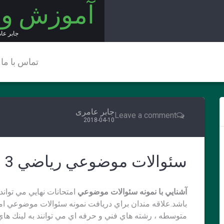
آموزش و
جابر عا
تماس با ما
جابر عامری
Leave a comment
2018-04-10
سئوالات موضوعي رياضي 3 فني
آشنايي با نمونه سئوالات موضوعي
امتحانات نهايي مي توان
باشد.علاقه مندان براي دريافت نمونه سئوالات موضوعي ا
متوسطه ، رشته هاي فني و حرفه اي مي توانند به لينك هاي