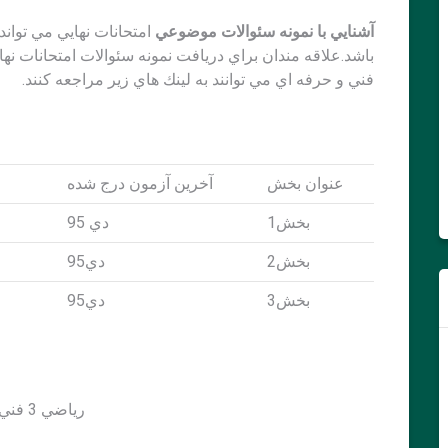
آشنايي با نمونه سئوالات موضوعي
امتحانات نهايي مي توان
فني و حرفه اي مي توانند به لينك هاي زير مراجعه كنند.
عنوان بخش
آخرين آزمون درج شده
بخش1
دي 95
بخش2
دي95
بخش3
دي95
رياضي 3 فني كامل