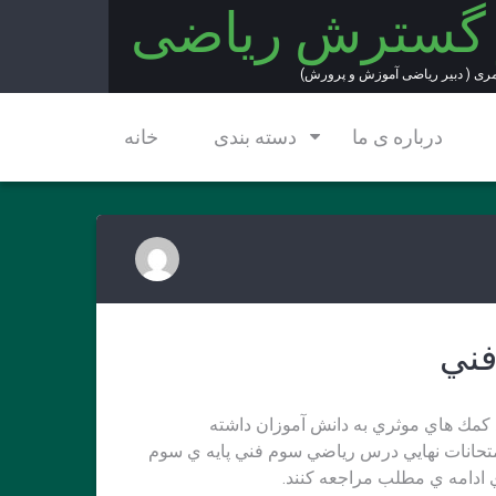
 گسترش ریاضی
مری ( دبیر ریاضی آموزش و پرورش)
درباره ی ما
دسته بندی
خانه
د كمك هاي موثري به دانش آموزان داشته
متحانات نهايي درس رياضي سوم فني پايه ي سوم
 ادامه ي مطلب مراجعه كنند.