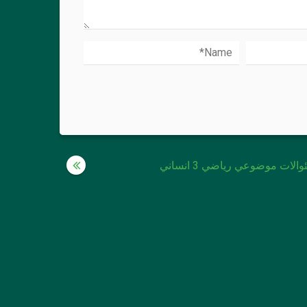
الات موضوعي رياضي 3 انساني