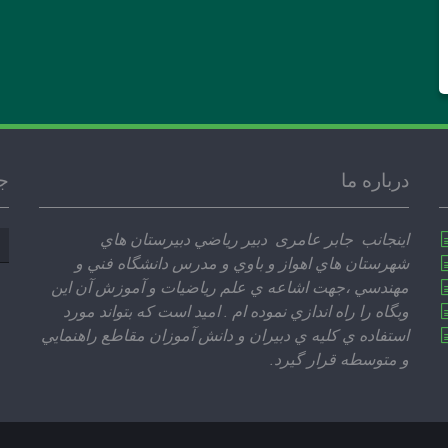
درباره ما
ج
جس
اينجانب جابر عامری دبير رياضي دبيرستان هاي
بر
شهرستان هاي اهواز و باوي و مدرس دانشگاه فني و
مهندسي ،‌جهت اشاعه ي علم رياضيات و آموزش آن اين
وبگاه را راه اندازي نموده ام . اميد است كه بتواند مورد
استفاده ي كليه ي دبيران و دانش آموزان مقاطع راهنمايي
و متوسطه قرار گيرد.