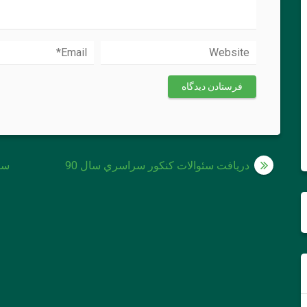
راهبری
دريافت سئوالات كنكور سراسري سال 90
سئو
نوشته