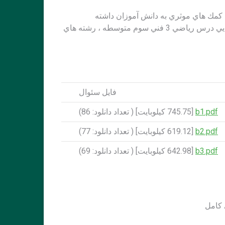
د كمك هاي موثري به دانش آموزان داشته
باشد.علاقه مندان براي دريافت نمونه سئوالات امتحانات نهايي درس رياضي 3 فني سوم متوسطه ، رشته هاي
فايل سئوال
b1.pdf
[745.75 کيلوبايت] ( تعداد دانلود: 86)
b2.pdf
[619.12 کيلوبايت] ( تعداد دانلود: 77)
b3.pdf
[642.98 کيلوبايت] ( تعداد دانلود: 69)