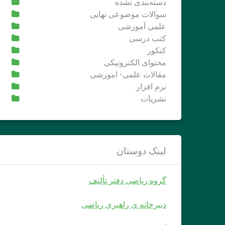
دسته‌بندی نشده
سوالات موضوعی نهایی
علمی آموزشی
کتب درسی
کنکور
محتوای الکترونیکی
مقالات علمی- اموزشی
نرم افزار
نشریات
لینک دوستان
گروه ریاضی دفتر تألیف
دبیرخانه ی راهبری ریاضی