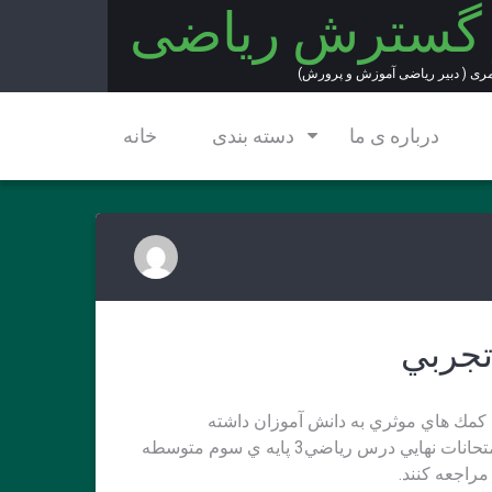
 گسترش ریاضی
مری ( دبیر ریاضی آموزش و پرورش)
درباره ی ما
دسته بندی
خانه
د كمك هاي موثري به دانش آموزان داشته
باشد.علاقه مندان براي دريافت نمونه سئوالات موضوعي امتحانات نهايي درس رياضي3 پايه ي سوم متوسطه
مراجعه كنند.