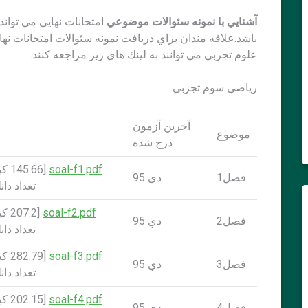
آشنايي با نمونه سئوالات موضوعي
امتحانات نهايي مي توان
علوم تجربي مي توانند به لينك هاي زير مراجعه كنند.
رياضي سوم تجربي
آخرين آزمون
موضوع
درج شده
soal-f1.pdf
[.66
فصل1
دي 95
تعداد دانلود:
soal-f2.pdf
[7.2
فصل2
دي 95
تعداد دانلود:
soal-f3.pdf
[.79
فصل3
دي 95
تعداد دانلود:
soal-f4.pdf
[.15
فصل4
دي 95