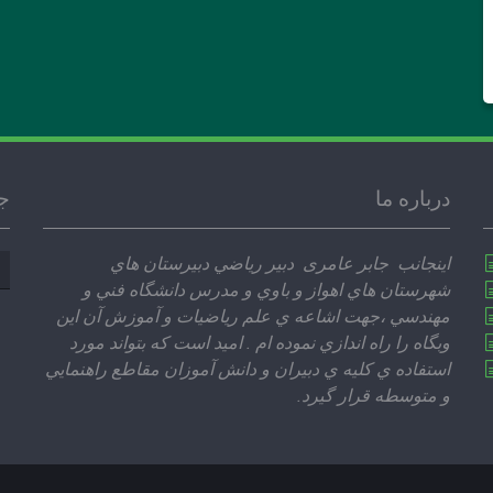
درباره ما
ج
جس
اينجانب جابر عامری دبير رياضي دبيرستان هاي
بر
شهرستان هاي اهواز و باوي و مدرس دانشگاه فني و
مهندسي ،‌جهت اشاعه ي علم رياضيات و آموزش آن اين
وبگاه را راه اندازي نموده ام . اميد است كه بتواند مورد
استفاده ي كليه ي دبيران و دانش آموزان مقاطع راهنمايي
و متوسطه قرار گيرد.