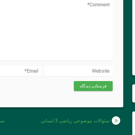
راهبری
سئوالات موضوعي رياضي 3 انساني
سئ
نوشته