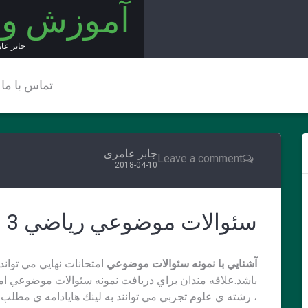
آموزش و
جابر عا
تماس با ما
جابر عامری
Leave a comment
2018-04-10
سئوالات موضوعي رياضي 3 تجربي
آشنايي با نمونه سئوالات موضوعي
امتحانات نهايي مي توان
، رشته ي علوم تجربي مي توانند به لينك هايادامه ي مطلب 