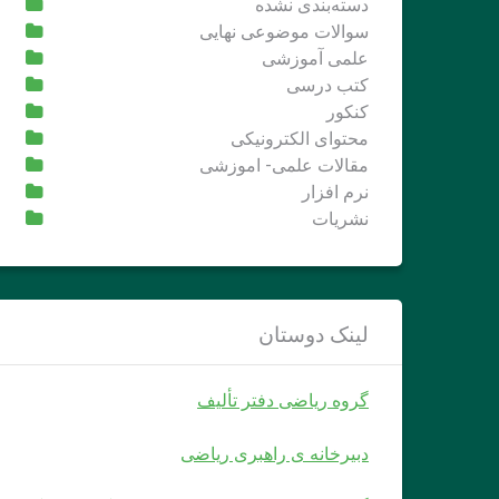
دسته‌بندی نشده
سوالات موضوعی نهایی
علمی آموزشی
کتب درسی
کنکور
محتوای الکترونیکی
مقالات علمی- اموزشی
نرم افزار
نشریات
لینک دوستان
گروه ریاضی دفتر تألیف
دبیرخانه ی راهبری ریاضی