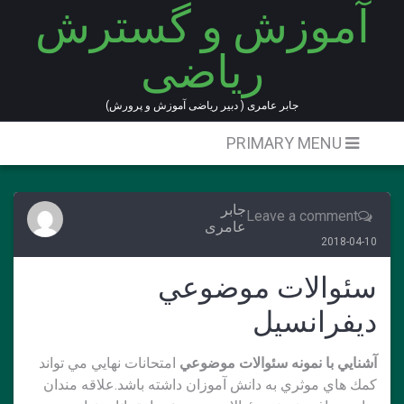
آموزش و گسترش
Ski
t
ریاضی
conten
جابر عامری ( دبیر ریاضی آموزش و پرورش)
PRIMARY MENU
جابر
Leave a comment
عامری
2018-04-10
سئوالات موضوعي
ديفرانسيل
آشنايي با نمونه سئوالات موضوعي
امتحانات نهايي مي تواند
كمك هاي موثري به دانش آموزان داشته باشد.علاقه مندان