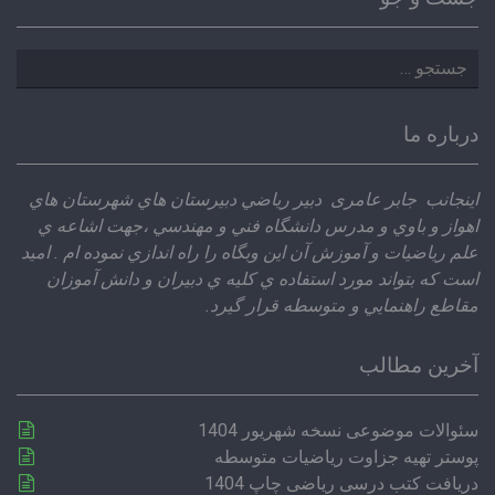
جستجو
برای:
درباره ما
اينجانب جابر عامری دبير رياضي دبيرستان هاي شهرستان هاي
اهواز و باوي و مدرس دانشگاه فني و مهندسي ،‌جهت اشاعه ي
علم رياضيات و آموزش آن اين وبگاه را راه اندازي نموده ام . اميد
است كه بتواند مورد استفاده ي كليه ي دبيران و دانش آموزان
مقاطع راهنمايي و متوسطه قرار گيرد.
آخرین مطالب
سئوالات موضوعی نسخه شهریور 1404
پوستر تهیه جزاوت ریاضیات متوسطه
دریافت کتب درسی ریاضی چاپ 1404