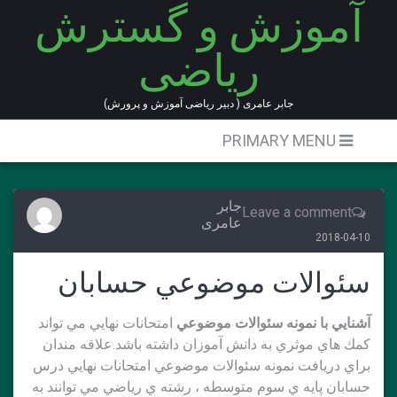
آموزش و گسترش
Ski
t
ریاضی
conten
جابر عامری ( دبیر ریاضی آموزش و پرورش)
PRIMARY MENU
جابر
Leave a comment
عامری
2018-04-10
سئوالات موضوعي حسابان
آشنايي با نمونه سئوالات موضوعي
امتحانات نهايي مي تواند
كمك هاي موثري به دانش آموزان داشته باشد.علاقه مندان
براي دريافت نمونه سئوالات موضوعي امتحانات نهايي درس
حسابان پايه ي سوم متوسطه ، رشته ي رياضي مي توانند به