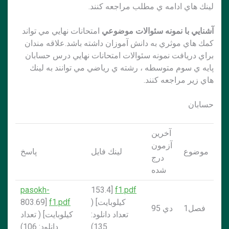
لينك هاي ادامه ي مطلب مراجعه كنند.
آشنايي با نمونه سئوالات موضوعي
امتحانات نهايي مي تواند
كمك هاي موثري به دانش آموزان داشته باشد.علاقه مندان
براي دريافت نمونه سئوالات امتحانات نهايي درس حسابان
پايه ي سوم متوسطه ، رشته ي رياضي مي توانند به لينك
هاي زير مراجعه كنند.
حسابان
آخرين
آزمون
موضوع
لينك فايل
پاسخ
درج
شده
pasokh-
[153.4
f1.pdf
کيلوبايت] (
f1.pdf
[803.69
فصل1
دي 95
تعداد دانلود:
کيلوبايت] ( تعداد
135)
دانلود: 106)