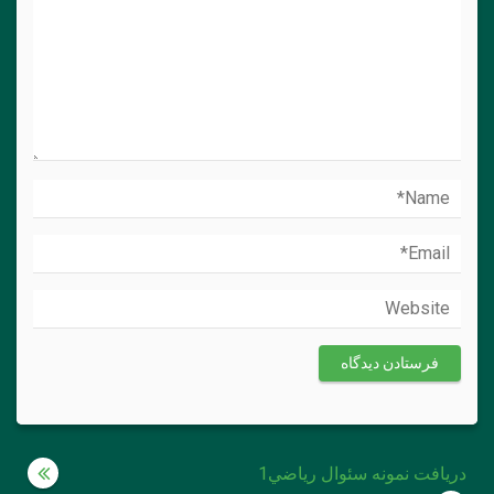
راهبری
دريافت نمونه سئوال رياضي1