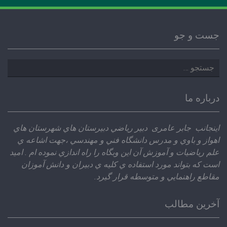
جست و جو
جستجو
برای:
درباره ما
اينجانب جابر عامری دبير رياضي دبيرستان هاي شهرستان هاي
اهواز و باوي و مدرس دانشگاه فني و مهندسي ،‌جهت اشاعه ي
علم رياضيات و آموزش آن اين وبگاه را راه اندازي نموده ام . اميد
است كه بتواند مورد استفاده ي كليه ي دبيران و دانش آموزان
مقاطع راهنمايي و متوسطه قرار گيرد.
آخرین مطالب