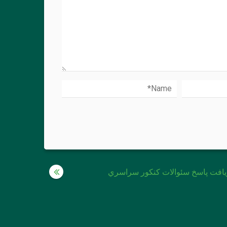
يافت پاسخ سئوالات كنكور سراسري