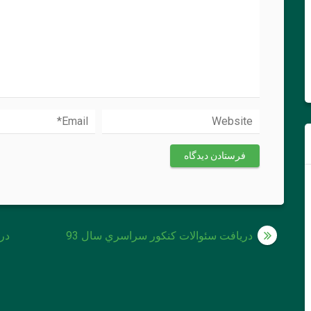
راهبری
دريافت سئوالات كنكور سراسري سال 93
در
نوشته