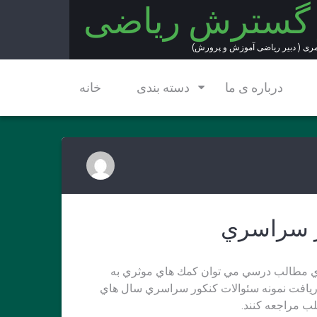
 گسترش ریاضی
مری ( دبیر ریاضی آموزش و پرورش)
درباره ی ما
دسته بندی
خانه
ر سراسري
ه ي مطالب درسي مي توان كمك هاي موثري به
دريافت نمونه سئوالات كنكور سراسري سال هاي
لب مراجعه كنند.