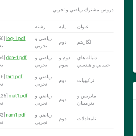
دروس مشترك رياضي و تجربي
عنوان
پايه
رشته
رياضي و
log-1.pdf
لگاريتم
دوم
تجربي
تعد
دنباله هاي
دوم و
رياضي و
don-1.pdf
حسابي و هندسي
سوم
تجربي
تعد
رياضي و
tar1.pdf
تركيبيات
دوم
تجربي
تعد
ماتريس و
رياضي و
mat1.pdf
دوم
دترمينان
تجربي
تعد
رياضي و
nam1.pdf
نامعادلات
دوم
تجربي
تعد