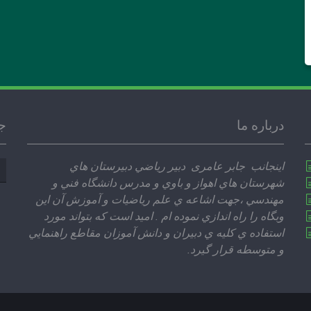
درباره ما
ج
جس
اينجانب جابر عامری دبير رياضي دبيرستان هاي
بر
شهرستان هاي اهواز و باوي و مدرس دانشگاه فني و
مهندسي ،‌جهت اشاعه ي علم رياضيات و آموزش آن اين
وبگاه را راه اندازي نموده ام . اميد است كه بتواند مورد
استفاده ي كليه ي دبيران و دانش آموزان مقاطع راهنمايي
و متوسطه قرار گيرد.