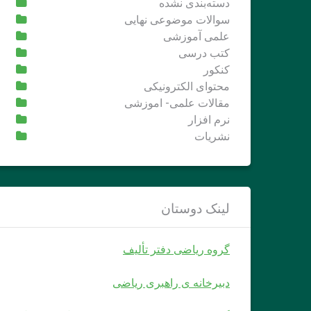
دسته‌بندی نشده
سوالات موضوعی نهایی
علمی آموزشی
کتب درسی
کنکور
محتوای الکترونیکی
مقالات علمی- اموزشی
نرم افزار
نشریات
لینک دوستان
گروه ریاضی دفتر تألیف
دبیرخانه ی راهبری ریاضی