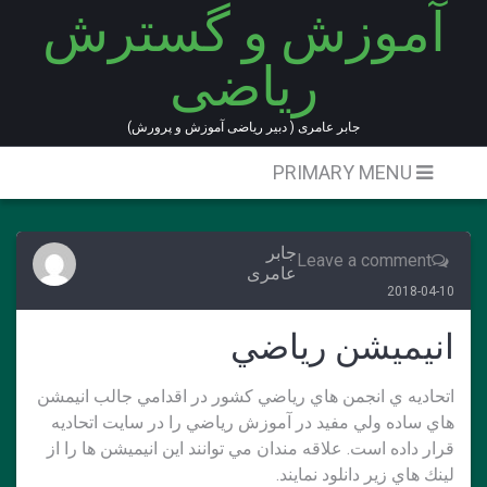
آموزش و گسترش
Ski
t
ریاضی
conten
جابر عامری ( دبیر ریاضی آموزش و پرورش)
PRIMARY MENU
جابر
Leave a comment
عامری
2018-04-10
انيميشن رياضي
اتحاديه ي انجمن هاي رياضي كشور در اقدامي جالب انيمشن
هاي ساده ولي مفيد در آموزش رياضي را در سايت اتحاديه
قرار داده است. علاقه مندان مي توانند اين انيميشن ها را از
لينك هاي زير دانلود نمايند.