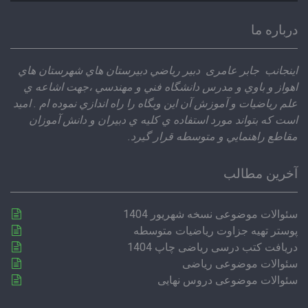
برای:
درباره ما
اينجانب جابر عامری دبير رياضي دبيرستان هاي شهرستان هاي
اهواز و باوي و مدرس دانشگاه فني و مهندسي ،‌جهت اشاعه ي
علم رياضيات و آموزش آن اين وبگاه را راه اندازي نموده ام . اميد
است كه بتواند مورد استفاده ي كليه ي دبيران و دانش آموزان
مقاطع راهنمايي و متوسطه قرار گيرد.
آخرین مطالب
سئوالات موضوعی نسخه شهریور 1404
پوستر تهیه جزاوت ریاضیات متوسطه
دریافت کتب درسی ریاضی چاپ 1404
سئوالات موضوعی ریاضی
سئوالات موضوعی دروس نهایی