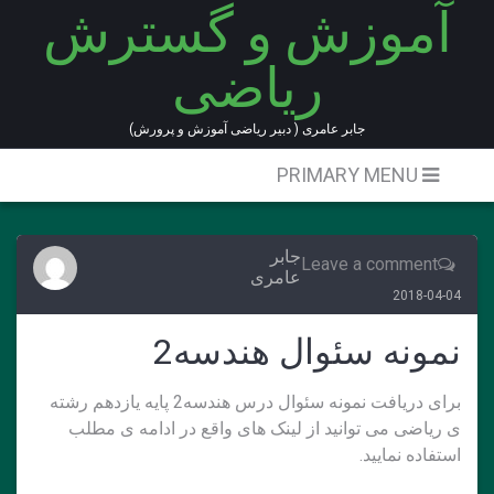
آموزش و گسترش
Ski
t
ریاضی
conten
جابر عامری ( دبیر ریاضی آموزش و پرورش)
PRIMARY MENU
جابر
Leave a comment
عامری
2018-04-04
نمونه سئوال هندسه2
برای دریافت نمونه سئوال درس هندسه2 پایه یازدهم رشته
ی ریاضی می توانید از لینک های واقع در ادامه ی مطلب
استفاده نمایید.