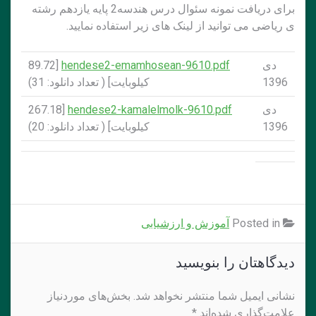
برای دریافت نمونه سئوال درس هندسه2 پایه یازدهم رشته
ی ریاضی می توانید از لینک های زیر استفاده نمایید.
دی
hendese2-emamhosean-9610.pdf
[89.72
1396
کيلوبايت] ( تعداد دانلود: 31)
دی
hendese2-kamalelmolk-9610.pdf
[267.18
1396
کيلوبايت] ( تعداد دانلود: 20)
Posted in
آموزش و ارزشیابی
دیدگاهتان را بنویسید
نشانی ایمیل شما منتشر نخواهد شد.
بخش‌های موردنیاز
علامت‌گذاری شده‌اند
*