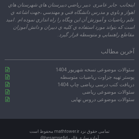
اينجانب جابر عامری دبير رياضي دبيرستان هاي شهرستان هاي
اهواز و باوي و مدرس دانشگاه فني و مهندسي ،‌جهت اشاعه ي
علم رياضيات و آموزش آن اين وبگاه را راه اندازي نموده ام . اميد
است كه بتواند مورد استفاده ي كليه ي دبيران و دانش آموزان
مقاطع راهنمايي و متوسطه قرار گيرد.
آخرین مطالب
سئوالات موضوعی نسخه شهریور 1404
پوستر تهیه جزاوت ریاضیات متوسطه
دریافت کتب درسی ریاضی چاپ 1404
سئوالات موضوعی ریاضی
سئوالات موضوعی دروس نهایی
تمامی حقوق نزد mathtower.ir محفوظ است
آماده سازی قالب hesamsefid@