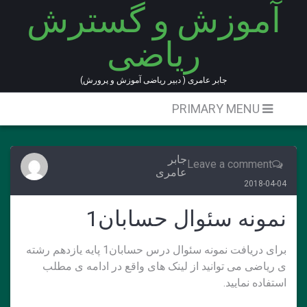
آموزش و گسترش
Ski
t
ریاضی
conten
جابر عامری ( دبیر ریاضی آموزش و پرورش)
PRIMARY MENU
جابر
Leave a comment
عامری
2018-04-04
نمونه سئوال حسابان1
برای دریافت نمونه سئوال درس حسابان1 پایه یازدهم رشته
ی ریاضی می توانید از لینک های واقع در ادامه ی مطلب
استفاده نمایید.