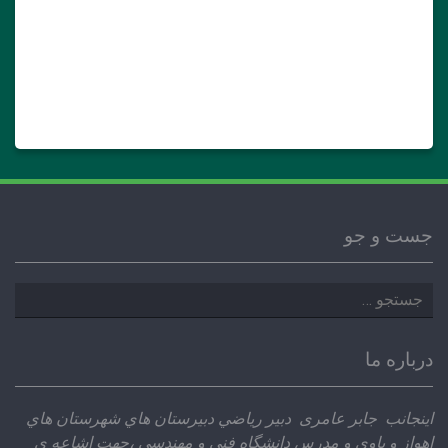
جست و جو
جستجو
برای:
درباره ما
اينجانب جابر عامری دبير رياضي دبيرستان هاي شهرستان هاي
اهواز و باوي و مدرس دانشگاه فني و مهندسي ،‌جهت اشاعه ي