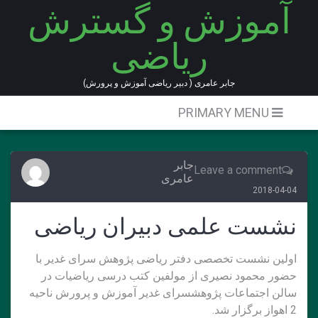
آموزش و گسترش
Ski
t
ریاضی
conten
جابر عامری ( دبیر ریاضی آموزش و پرورش)
PRIMARY MENU
جابر
Leave a comment
عامری
2018-04-04
نشست علمی دبیران ریاضی
اولین نشست تخصصی دفتر ریاضی پژوهش سرای غدیر با
حضور محمود نصیری از مولفین کتب درسی ریاضیات در
سالن اجتماعات پژوهشسرای غدیر آموزش و پرورش ناحیه
2 اهواز برگزار شد.