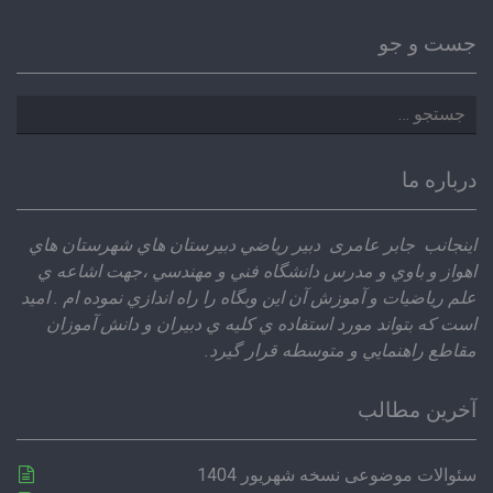
جست و جو
جستجو
برای:
درباره ما
اينجانب جابر عامری دبير رياضي دبيرستان هاي شهرستان هاي
اهواز و باوي و مدرس دانشگاه فني و مهندسي ،‌جهت اشاعه ي
علم رياضيات و آموزش آن اين وبگاه را راه اندازي نموده ام . اميد
است كه بتواند مورد استفاده ي كليه ي دبيران و دانش آموزان
مقاطع راهنمايي و متوسطه قرار گيرد.
آخرین مطالب
سئوالات موضوعی نسخه شهریور 1404