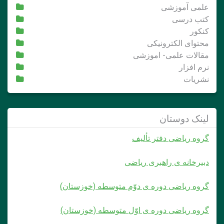
علمی آموزشی
کتب درسی
کنکور
محتوای الکترونیکی
مقالات علمی- اموزشی
نرم افزار
نشریات
لینک دوستان
گروه ریاضی دفتر تألیف
دبیرخانه ی راهبری ریاضی
گروه ریاضی دوره ی دوّم متوسطه (خوزستان)
گروه ریاضی دوره ی اوّل متوسطه (خوزستان)