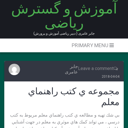
آموزش و گسترش
Ski
t
ریاضی
conten
جابر عامری ( دبیر ریاضی آموزش و پرورش)
PRIMARY MENU
جابر
Leave a comment
عامری
2018-04-04
مجموعه ي كتب راهنماي
معلم
بي شك تهيه و مطالعه ي كتب راهنماي معلم مربوط به كتب
درسي ، مي تواند كمك هاي موثري به معلم در جهت آشنايي