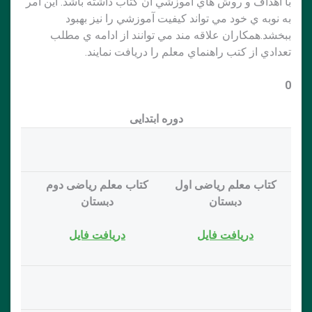
با اهداف و روش هاي آموزشي آن كتاب داشته باشد. اين امر
به نوبه ي خود مي تواند كيفيت آموزشي را نيز بهبود
ببخشد.همكاران علاقه مند مي توانند از ادامه ي مطلب
تعدادي از كتب راهنماي معلم را دريافت نمايند.
0
دوره ابتدایی
کتاب معلم ریاضی اول
کتاب معلم ریاضی دوم
دبستان
دبستان
دريافت فايل
دريافت فايل