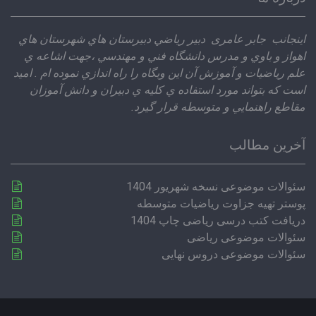
اينجانب جابر عامری دبير رياضي دبيرستان هاي شهرستان هاي
اهواز و باوي و مدرس دانشگاه فني و مهندسي ،‌جهت اشاعه ي
علم رياضيات و آموزش آن اين وبگاه را راه اندازي نموده ام . اميد
است كه بتواند مورد استفاده ي كليه ي دبيران و دانش آموزان
مقاطع راهنمايي و متوسطه قرار گيرد.
آخرین مطالب
سئوالات موضوعی نسخه شهریور 1404
پوستر تهیه جزاوت ریاضیات متوسطه
دریافت کتب درسی ریاضی چاپ 1404
سئوالات موضوعی ریاضی
سئوالات موضوعی دروس نهایی