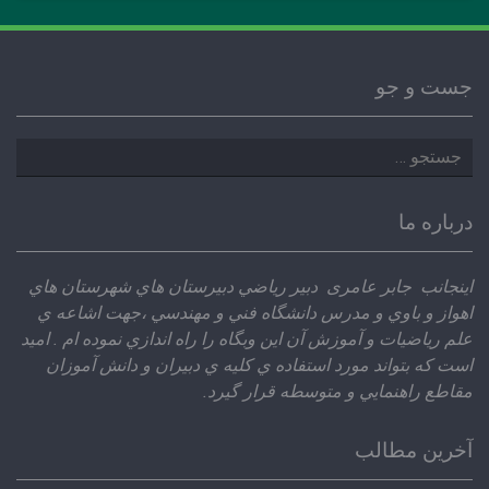
جست و جو
جستجو
برای:
درباره ما
اينجانب جابر عامری دبير رياضي دبيرستان هاي شهرستان هاي
اهواز و باوي و مدرس دانشگاه فني و مهندسي ،‌جهت اشاعه ي
علم رياضيات و آموزش آن اين وبگاه را راه اندازي نموده ام . اميد
است كه بتواند مورد استفاده ي كليه ي دبيران و دانش آموزان
مقاطع راهنمايي و متوسطه قرار گيرد.
آخرین مطالب