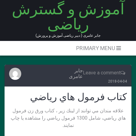
آموزش و گسترش
Ski
t
ریاضی
conten
جابر عامری ( دبیر ریاضی آموزش و پرورش)
PRIMARY MENU
جابر
Leave a comment
عامری
2018-04-04
كتاب فرمول هاي رياضي
علاقه مندان مي توانند از لينك زير ، كتاب ورق زن فرمول
هاي رياضي، شامل 1300 فرمول رياضي را مشاهده يا چاپ
نمايند.