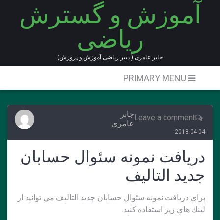
آموزش و گسترش
Ski
t
ریاضی
conten
جابر عامری ( دبیر ریاضی آموزش و پرورش)
PRIMARY MENU
جابر
Leave a comment
عامری
2018-04-04
دريافت نمونه سئوال حسابان
جديد التاليف
براي دريافت نمونه سئوال حسابان جديد التاليف مي توانيد از
لينك هاي زير استفاده كنيد.