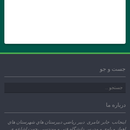
جست و جو
جستجو
برای:
درباره ما
اينجانب جابر عامری دبير رياضي دبيرستان هاي شهرستان هاي
اهواز و باوي و مدرس دانشگاه فني و مهندسي ،‌جهت اشاعه ي