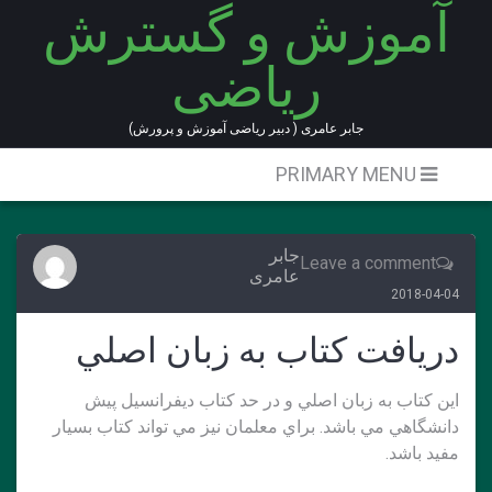
آموزش و گسترش
Ski
t
ریاضی
conten
جابر عامری ( دبیر ریاضی آموزش و پرورش)
PRIMARY MENU
جابر
Leave a comment
عامری
2018-04-04
دريافت كتاب به زبان اصلي
اين كتاب به زبان اصلي و در حد كتاب ديفرانسيل پيش
دانشگاهي مي باشد. براي معلمان نيز مي تواند كتاب بسيار
مفيد باشد.