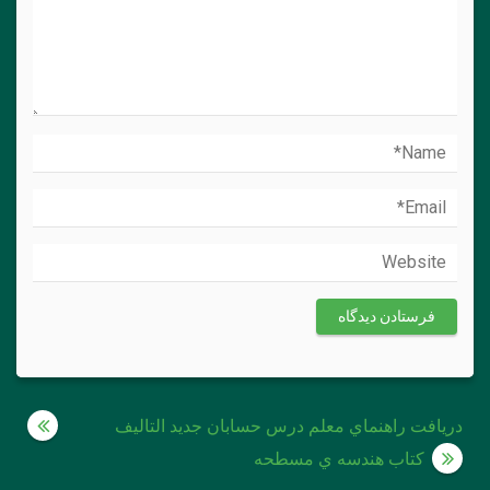
راهبری
دريافت راهنماي معلم درس حسابان جديد التاليف
نوشته
كتاب هندسه ي مسطحه