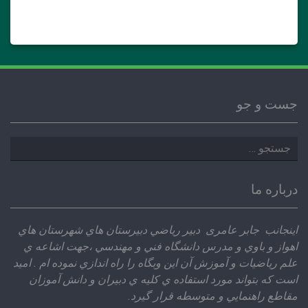
جست و جو
جستجو
برای:
درباره ما
اينجانب جابر عامری دبير رياضي دبيرستان هاي شهرستان هاي
اهواز و باوي و مدرس دانشگاه فني و مهندسي ،‌جهت اشاعه ي
علم رياضيات و آموزش آن اين وبگاه را راه اندازي نموده ام . اميد
است كه بتواند مورد استفاده ي كليه ي دبيران و دانش آموزان
مقاطع راهنمايي و متوسطه قرار گيرد.