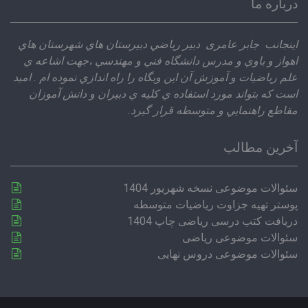
درباره ما
اينجانب جابر عامری دبير رياضي دبيرستان هاي شهرستان هاي
اهواز و باوي و مدرس دانشگاه فني و مهندسي ،‌جهت اشاعه ي
علم رياضيات و آموزش آن اين وبگاه را راه اندازي نموده ام . اميد
است كه بتواند مورد استفاده ي كليه ي دبيران و دانش آموزان
مقاطع راهنمايي و متوسطه قرار گيرد.
آخرین مطالب
سئوالات موضوعی نسخه شهریور 1404
پوستر تهیه جزاوت ریاضیات متوسطه
دریافت کتب درسی ریاضی چاپ 1404
سئوالات موضوعی ریاضی
سئوالات موضوعی دروس نهایی