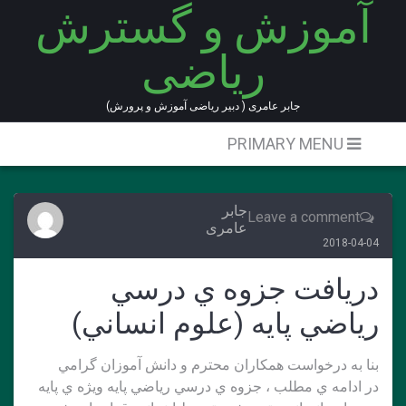
آموزش و گسترش
Ski
t
ریاضی
conten
جابر عامری ( دبیر ریاضی آموزش و پرورش)
PRIMARY MENU
جابر
Leave a comment
عامری
2018-04-04
دريافت جزوه ي درسي
رياضي پايه (علوم انساني)
بنا به درخواست همكاران محترم و دانش آموزان گرامي
در ادامه ي مطلب ، جزوه ي درسي رياضي پايه ويژه ي پايه