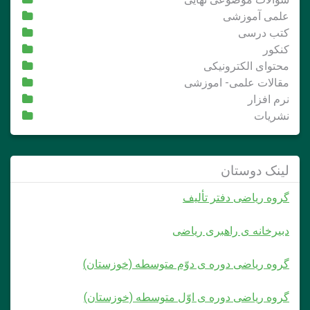
علمی آموزشی
کتب درسی
کنکور
محتوای الکترونیکی
مقالات علمی- اموزشی
نرم افزار
نشریات
لینک دوستان
گروه ریاضی دفتر تألیف
دبیرخانه ی راهبری ریاضی
گروه ریاضی دوره ی دوّم متوسطه (خوزستان)
گروه ریاضی دوره ی اوّل متوسطه (خوزستان)