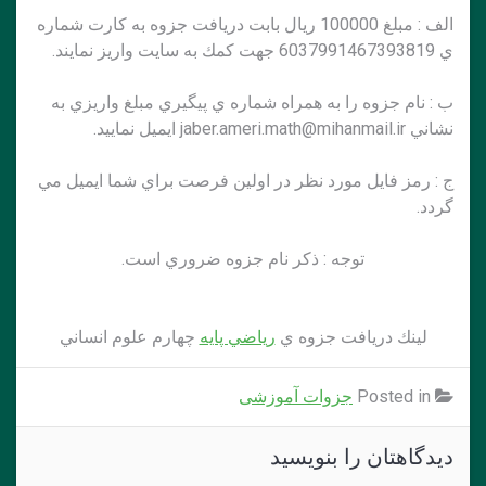
الف : مبلغ 100000 ريال بابت دريافت جزوه به كارت شماره
ي 6037991467393819 جهت كمك به سايت واريز نمايند.
ب : نام جزوه را به همراه شماره ي پيگيري مبلغ واريزي به
نشاني jaber.ameri.math@mihanmail.ir ايميل نماييد.
ج : رمز فايل مورد نظر در اولين فرصت براي شما ايميل مي
گردد.
توجه : ذكر نام جزوه ضروري است.
لينك دريافت جزوه ي
رياضي پايه
چهارم علوم انساني
Posted in
جزوات آموزشی
دیدگاهتان را بنویسید