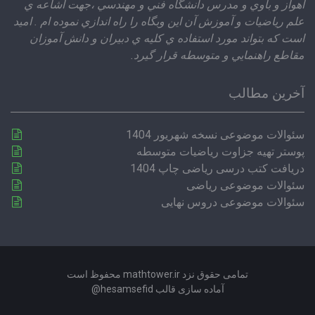
اهواز و باوي و مدرس دانشگاه فني و مهندسي ،‌جهت اشاعه ي
علم رياضيات و آموزش آن اين وبگاه را راه اندازي نموده ام . اميد
است كه بتواند مورد استفاده ي كليه ي دبيران و دانش آموزان
مقاطع راهنمايي و متوسطه قرار گيرد.
آخرین مطالب
سئوالات موضوعی نسخه شهریور 1404
پوستر تهیه جزاوت ریاضیات متوسطه
دریافت کتب درسی ریاضی چاپ 1404
سئوالات موضوعی ریاضی
سئوالات موضوعی دروس نهایی
تمامی حقوق نزد mathtower.ir محفوظ است
آماده سازی قالب hesamsefid@