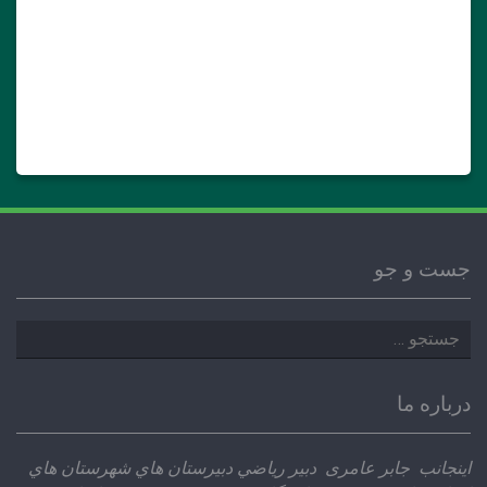
جست و جو
جستجو
برای:
درباره ما
اينجانب جابر عامری دبير رياضي دبيرستان هاي شهرستان هاي