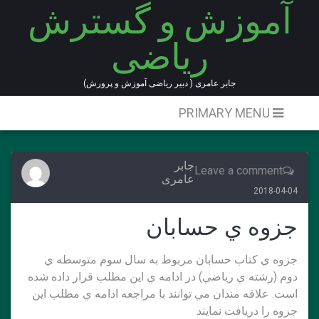
آموزش و گسترش
Ski
t
ریاضی
conten
جابر عامری ( دبیر ریاضی آموزش و پرورش)
PRIMARY MENU
جابر
Leave a comment
عامری
2018-04-04
جزوه ي حسابان
جزوه ي كتاب حسابان مربوط به سال سوم متوسطه ي
دوم (رشته ي رياضي) در ادامه ي اين مطلب قرار داده شده
است. علاقه مندان مي توانند با مراجعه ادامه ي مطلب اين
جزوه را دريافت نمايند