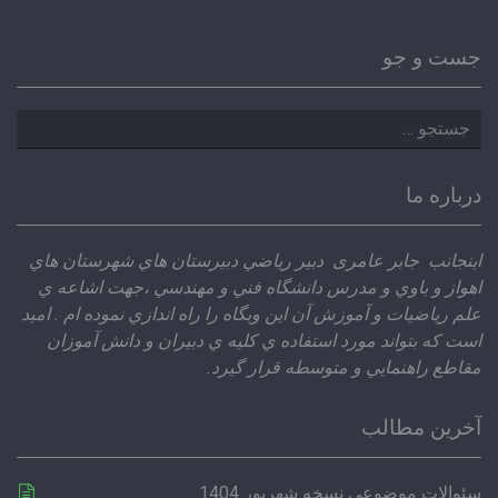
جست و جو
جستجو
برای:
درباره ما
اينجانب جابر عامری دبير رياضي دبيرستان هاي شهرستان هاي
اهواز و باوي و مدرس دانشگاه فني و مهندسي ،‌جهت اشاعه ي
علم رياضيات و آموزش آن اين وبگاه را راه اندازي نموده ام . اميد
است كه بتواند مورد استفاده ي كليه ي دبيران و دانش آموزان
مقاطع راهنمايي و متوسطه قرار گيرد.
آخرین مطالب
سئوالات موضوعی نسخه شهریور 1404