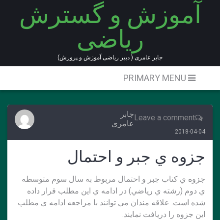
آموزش و گسترش
Ski
t
ریاضی
conten
جابر عامری ( دبیر ریاضی آموزش و پرورش)
PRIMARY MENU
جابر
Leave a comment
عامری
2018-04-04
جزوه ي جبر و احتمال
جزوه ي كتاب جبر و احتمال مربوط به سال سوم متوسطه
ي دوم (رشته ي رياضي) در ادامه ي اين مطلب قرار داده
شده است. علاقه مندان مي توانند با مراجعه ادامه ي مطلب
اين جزوه را دريافت نمايند.