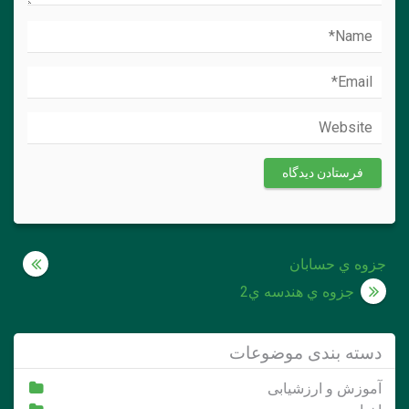
راهبری
جزوه ي حسابان
نوشته
جزوه ي هندسه ي2
دسته بندی موضوعات
آموزش و ارزشیابی