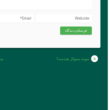
راهبری
نمونه سئوال هندسه1
نم
نوشته