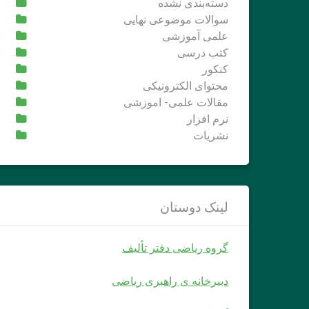
دسته‌بندی نشده
سوالات موضوعی نهایی
علمی آموزشی
کتب درسی
کنکور
محتوای الکترونیکی
مقالات علمی- اموزشی
نرم افزار
نشریات
لینک دوستان
گروه ریاضی دفتر تألیف
دبیرخانه ی راهبری ریاضی