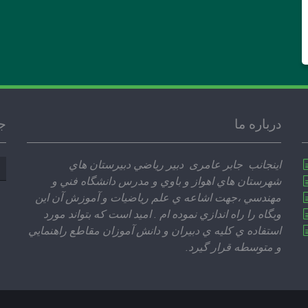
درباره ما
ج
جس
اينجانب جابر عامری دبير رياضي دبيرستان هاي
بر
شهرستان هاي اهواز و باوي و مدرس دانشگاه فني و
مهندسي ،‌جهت اشاعه ي علم رياضيات و آموزش آن اين
وبگاه را راه اندازي نموده ام . اميد است كه بتواند مورد
استفاده ي كليه ي دبيران و دانش آموزان مقاطع راهنمايي
و متوسطه قرار گيرد.