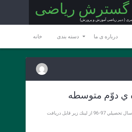
 گسترش ریاضی
مری ( دبیر ریاضی آموزش و پرورش)
درباره ی ما
دسته بندی
خانه
 ي دوّم متوسطه
بارم بندي كليه ي دروس رياضي دوره ي دوبم متوسطه در سال تحصيلي 97-96 از لينك زير قابل دريافت