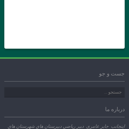
جست و جو
جستجو
برای:
درباره ما
اينجانب جابر عامری دبير رياضي دبيرستان هاي شهرستان هاي