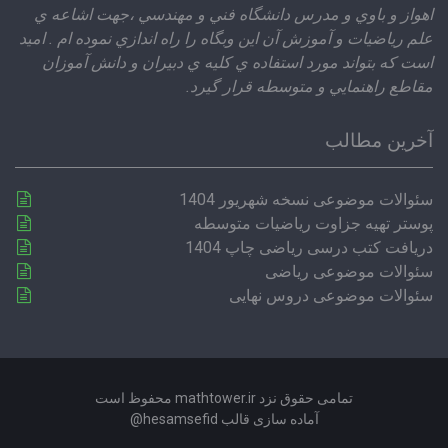
اهواز و باوي و مدرس دانشگاه فني و مهندسي ،‌جهت اشاعه ي
علم رياضيات و آموزش آن اين وبگاه را راه اندازي نموده ام . اميد
است كه بتواند مورد استفاده ي كليه ي دبيران و دانش آموزان
مقاطع راهنمايي و متوسطه قرار گيرد.
آخرین مطالب
سئوالات موضوعی نسخه شهریور 1404
پوستر تهیه جزاوت ریاضیات متوسطه
دریافت کتب درسی ریاضی چاپ 1404
سئوالات موضوعی ریاضی
سئوالات موضوعی دروس نهایی
تمامی حقوق نزد mathtower.ir محفوظ است
آماده سازی قالب hesamsefid@