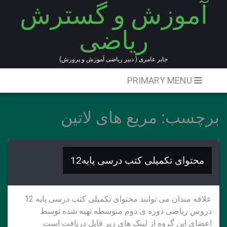
آموزش و گسترش
Ski
t
ریاضی
conten
جابر عامری ( دبیر ریاضی آموزش و پرورش)
PRIMARY MENU
برچسب:
مریع های لاتین
محتوای تکمیلی کتب درسی پایه12
علاقه مندان می توانند محتوای تکمیلی کتب درسی پایه 12
دروس ریاضی دوره ی دوم متوسطه تهیه شده توسط
اعضای این گروه از لینک های زیر قابل دریافت است.