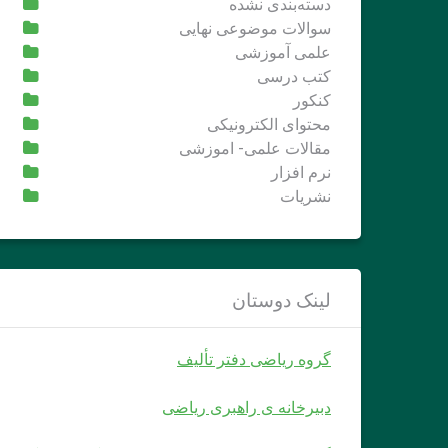
دسته‌بندی نشده
سوالات موضوعی نهایی
علمی آموزشی
کتب درسی
کنکور
محتوای الکترونیکی
مقالات علمی- اموزشی
نرم افزار
نشریات
لینک دوستان
گروه ریاضی دفتر تألیف
دبیرخانه ی راهبری ریاضی