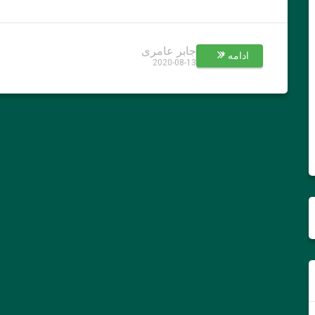
جابر عامری
ادامه *
2020-08-13