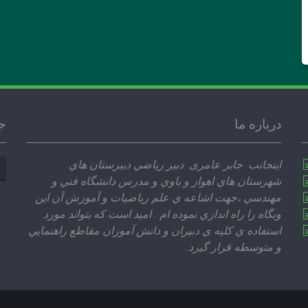
درباره ما
ج
جس
اينجانب جابر عامری دبير رياضي دبيرستان هاي
بر
شهرستان هاي اهواز و باوي و مدرس دانشگاه فني و
مهندسي ،‌جهت اشاعه ي علم رياضيات و آموزش آن اين
وبگاه را راه اندازي نموده ام . اميد است كه بتواند مورد
استفاده ي كليه ي دبيران و دانش آموزان مقاطع راهنمايي
و متوسطه قرار گيرد.