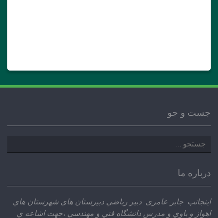
جست و جو
جستجو
برای:
درباره ما
اينجانب جابر عامری دبير رياضي دبيرستان هاي شهرستان هاي
اهواز و باوي و مدرس دانشگاه فني و مهندسي ،‌جهت اشاعه ي