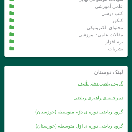
علمی آموزشی
کتب درسی
کنکور
محتوای الکترونیکی
مقالات علمی- اموزشی
نرم افزار
نشریات
لینک دوستان
گروه ریاضی دفتر تألیف
دبیرخانه ی راهبری ریاضی
گروه ریاضی دوره ی دوّم متوسطه (خوزستان)
گروه ریاضی دوره ی اوّل متوسطه (خوزستان)