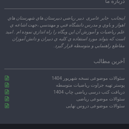
درباره ما
اينجانب جابر عامری دبير رياضي دبيرستان هاي شهرستان هاي
اهواز و باوي و مدرس دانشگاه فني و مهندسي ،‌جهت اشاعه ي
علم رياضيات و آموزش آن اين وبگاه را راه اندازي نموده ام . اميد
است كه بتواند مورد استفاده ي كليه ي دبيران و دانش آموزان
مقاطع راهنمايي و متوسطه قرار گيرد.
آخرین مطالب
سئوالات موضوعی نسخه شهریور 1404
پوستر تهیه جزاوت ریاضیات متوسطه
دریافت کتب درسی ریاضی چاپ 1404
سئوالات موضوعی ریاضی
سئوالات موضوعی دروس نهایی