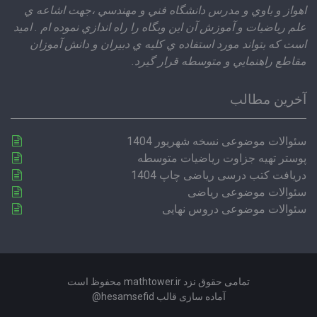
اهواز و باوي و مدرس دانشگاه فني و مهندسي ،‌جهت اشاعه ي
علم رياضيات و آموزش آن اين وبگاه را راه اندازي نموده ام . اميد
است كه بتواند مورد استفاده ي كليه ي دبيران و دانش آموزان
مقاطع راهنمايي و متوسطه قرار گيرد.
آخرین مطالب
سئوالات موضوعی نسخه شهریور 1404
پوستر تهیه جزاوت ریاضیات متوسطه
دریافت کتب درسی ریاضی چاپ 1404
سئوالات موضوعی ریاضی
سئوالات موضوعی دروس نهایی
تمامی حقوق نزد mathtower.ir محفوظ است
آماده سازی قالب hesamsefid@