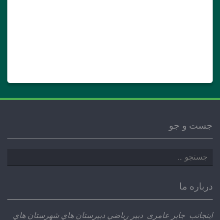
جست و جو
جستجو
برای:
درباره ما
اينجانب جابر عامری دبير رياضي دبيرستان هاي شهرستان هاي