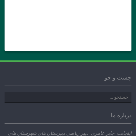
جست و جو
جستجو
برای:
درباره ما
اينجانب جابر عامری دبير رياضي دبيرستان هاي شهرستان هاي