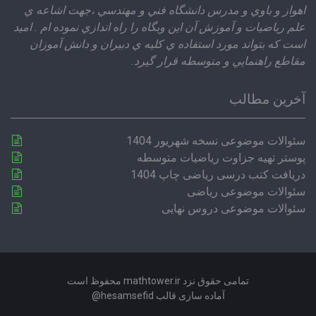
اهواز و باوي و مدرس دانشگاه فني و مهندسي ،‌جهت اشاعه ي
علم رياضيات و آموزش آن اين وبگاه را راه اندازي نموده ام . اميد
است كه بتواند مورد استفاده ي كليه ي دبيران و دانش آموزان
مقاطع راهنمايي و متوسطه قرار گيرد.
آخرین مطالب
سئوالات موضوعی نسخه شهریور 1404
پوستر تهیه جزاوت ریاضیات متوسطه
دریافت کتب درسی ریاضی چاپ 1404
سئوالات موضوعی ریاضی
سئوالات موضوعی دروس نهایی
تمامی حقوق نزد mathtower.ir محفوظ است
آماده سازی قالب hesamsefid@