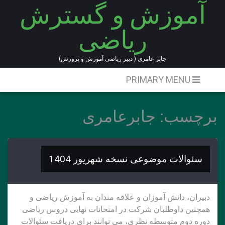
آموزش و گسترش
Ski
t
ریاضی
conten
جابر عامری ( دبیر ریاضی آموزش و پرورش)
PRIMARY MENU
برچسب:
جابرعامری
سئوالات موضوعی نسخه شهریور 1404
دبیران، دانش آموزان و علاقه مندان به آموزش ریاضی و
همچنین داوطلبان شرکت در امتحانات نهایی دروس ریاضی
دوره دوم متوسطه نظری، می توانند برای دریافت سئوالات