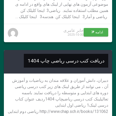
موضوعی آزمون های نهایی از لینک های واقع در ادامه ی
همین مطلب استفاده نمایند. ریاضی3 اینجا کلیلک کن
ریاضی و آمار3 اینجا کلیلک کن هندسه3 اینجا کلیلک …
جابر عامری
ادامه *
2025-10-30
دریافت کتب درسی ریاضی چاپ 1404
دبیران، دانش آموزان و علاقه مندان به ریاضیات و آموزش
آن ، می توانند از طریق لینک های زیر کتب درسی ریاضی
دوره های ابتدایی و متوسطه را دریافت نمایند. باسمه
تعالیلینک کتب درسی ریاضیچاپ 1404ردیف عنوان کتاب
درسی لینک1 ریاضی اول ابتدایی
http://www.chap.sch.ir/books/131062 ریاضی دوم ابتدایی