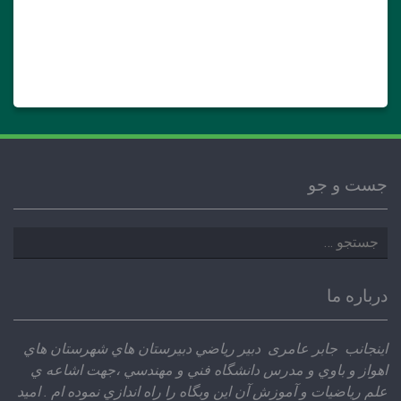
جست و جو
جستجو
برای:
درباره ما
اينجانب جابر عامری دبير رياضي دبيرستان هاي شهرستان هاي
اهواز و باوي و مدرس دانشگاه فني و مهندسي ،‌جهت اشاعه ي
علم رياضيات و آموزش آن اين وبگاه را راه اندازي نموده ام . اميد