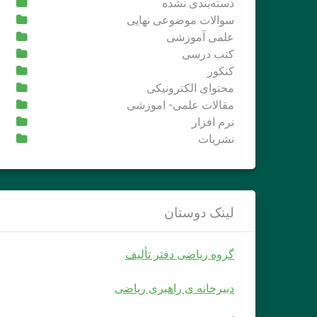
دسته‌بندی نشده
سوالات موضوعی نهایی
علمی آموزشی
کتب درسی
کنکور
محتوای الکترونیکی
مقالات علمی- اموزشی
نرم افزار
نشریات
لینک دوستان
گروه ریاضی دفتر تألیف
دبیرخانه ی راهبری ریاضی