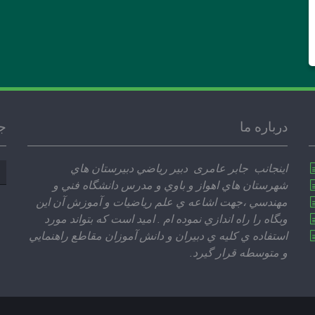
درباره ما
ج
جس
اينجانب جابر عامری دبير رياضي دبيرستان هاي
بر
شهرستان هاي اهواز و باوي و مدرس دانشگاه فني و
مهندسي ،‌جهت اشاعه ي علم رياضيات و آموزش آن اين
وبگاه را راه اندازي نموده ام . اميد است كه بتواند مورد
استفاده ي كليه ي دبيران و دانش آموزان مقاطع راهنمايي
و متوسطه قرار گيرد.