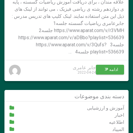
علاقه مندان ، برای دریافت آموزش ریاضیات گسسته ، پایه
ی دوازدهم رشته ی ریاضی فیزیک ، می توانند از لینک های
ذیل این متن استفاده نمایند. لینک کلیپ های تدریس مدرس :
جابرعامری ریاضیات گسسته جلسه1
https://www.aparat.com/v/r3VMH جلسه2
https://www.aparat.com/v/aDBbo?playlist=536639
جلسه3 https://www.aparat.com/v/3Qufs?
playlist=536639 جلسه4 …
جابر عامری
ادامه *
2022-04-24
دسته بندی موضوعات
آموزش و ارزشیابی
اخبار
اطلاعیه
المپیاد