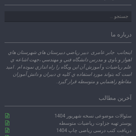
جستجو
برای:
درباره ما
اينجانب جابر عامری دبير رياضي دبيرستان هاي شهرستان هاي
اهواز و باوي و مدرس دانشگاه فني و مهندسي ،‌جهت اشاعه ي
علم رياضيات و آموزش آن اين وبگاه را راه اندازي نموده ام . اميد
است كه بتواند مورد استفاده ي كليه ي دبيران و دانش آموزان
مقاطع راهنمايي و متوسطه قرار گيرد.
آخرین مطالب
سئوالات موضوعی نسخه شهریور 1404
پوستر تهیه جزاوت ریاضیات متوسطه
دریافت کتب درسی ریاضی چاپ 1404