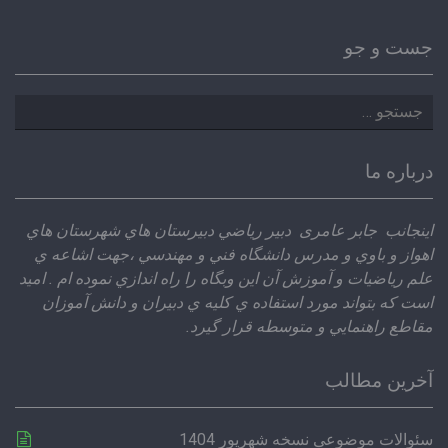
جست و جو
جستجو
برای:
درباره ما
اينجانب جابر عامری دبير رياضي دبيرستان هاي شهرستان هاي
اهواز و باوي و مدرس دانشگاه فني و مهندسي ،‌جهت اشاعه ي
علم رياضيات و آموزش آن اين وبگاه را راه اندازي نموده ام . اميد
است كه بتواند مورد استفاده ي كليه ي دبيران و دانش آموزان
مقاطع راهنمايي و متوسطه قرار گيرد.
آخرین مطالب
سئوالات موضوعی نسخه شهریور 1404