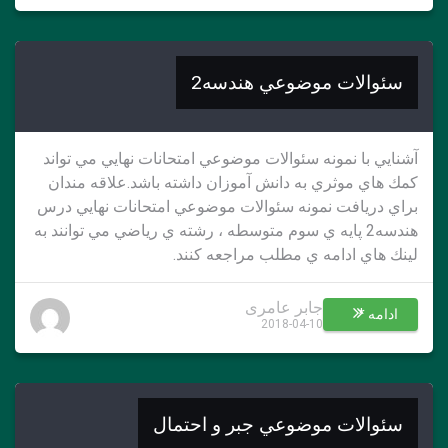
سئوالات موضوعي هندسه2
آشنايي با نمونه سئوالات موضوعي امتحانات نهايي مي تواند
كمك هاي موثري به دانش آموزان داشته باشد.علاقه مندان
براي دريافت نمونه سئوالات موضوعي امتحانات نهايي درس
هندسه2 پايه ي سوم متوسطه ، رشته ي رياضي مي توانند به
لينك هاي ادامه ي مطلب مراجعه كنند.
جابر عامری
ادامه *
2018-04-10
سئوالات موضوعي جبر و احتمال