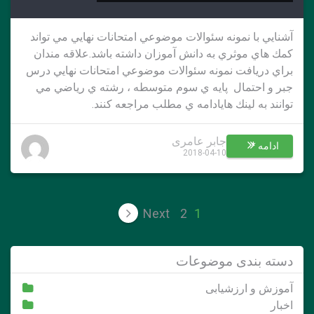
آشنايي با نمونه سئوالات موضوعي امتحانات نهايي مي تواند
كمك هاي موثري به دانش آموزان داشته باشد.علاقه مندان
براي دريافت نمونه سئوالات موضوعي امتحانات نهايي درس
جبر و احتمال پايه ي سوم متوسطه ، رشته ي رياضي مي
توانند به لينك هايادامه ي مطلب مراجعه كنند.
جابر عامری
ادامه *
2018-04-10
صفحه‌بندی
Next
2
1
نوشته‌ها
دسته بندی موضوعات
آموزش و ارزشیابی
اخبار