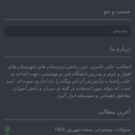
جست و جو
جستجو
برای:
درباره ما
اينجانب جابر عامری دبير رياضي دبيرستان هاي شهرستان هاي
اهواز و باوي و مدرس دانشگاه فني و مهندسي ،‌جهت اشاعه ي
علم رياضيات و آموزش آن اين وبگاه را راه اندازي نموده ام . اميد
است كه بتواند مورد استفاده ي كليه ي دبيران و دانش آموزان
مقاطع راهنمايي و متوسطه قرار گيرد.
آخرین مطالب
سئوالات موضوعی نسخه شهریور 1404