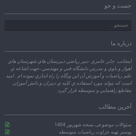
جست و جو
جستجو
برای:
درباره ما
اينجانب جابر عامری دبير رياضي دبيرستان هاي شهرستان هاي
اهواز و باوي و مدرس دانشگاه فني و مهندسي ،‌جهت اشاعه ي
علم رياضيات و آموزش آن اين وبگاه را راه اندازي نموده ام . اميد
است كه بتواند مورد استفاده ي كليه ي دبيران و دانش آموزان
مقاطع راهنمايي و متوسطه قرار گيرد.
آخرین مطالب
سئوالات موضوعی نسخه شهریور 1404
پوستر تهیه جزاوت ریاضیات متوسطه